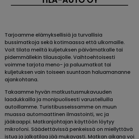
Tarjoamme elämyksellisiä ja turvallisia
bussimatkoja sekä kotimaassa että ulkomaille.
Voit tilata meiltä kuljetuksen päivämatkalle tai
pidemmällekin tilausajolle. Vaihtoehtoisesti
voimme tarjota meno- ja paluumatkat tai
kuljetuksen vain toiseen suuntaan haluamananne
ajankohtana.
Takaamme hyvän matkustusmukavuuden
laadukkailla ja monipuolisesti varustelluilla
autoillamme. Turistibusseissamme on muun
muassa automaattinen ilmastointi, wc ja
jääkaappi. Matkanjohtajan käyttöön löytyy
mikrofoni. Säädettävissä penkeissä on miellyttävä
istua ja jalkatilaa jää mukavasti. Matkan aikana voi