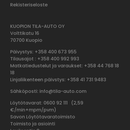
Rekisteriseloste
KUOPION TILA-AUTO OY
Volttikatu 16
70700 Kuopio
Päivystys: +358 400 673 955
Tilausajot : +358 400 992 993
Matkatiedustelut ja varaukset: +358 44 768 18
18
Linjaliikenteen päivstys: +358 41 731 9483
Sähköposti: info@tila-auto.com
Löytötavarat: 0600 92 111 (
2,59
€/min+mpm/pvm)
Savon Löytötavaratoimisto
Toimisto ja asiointi