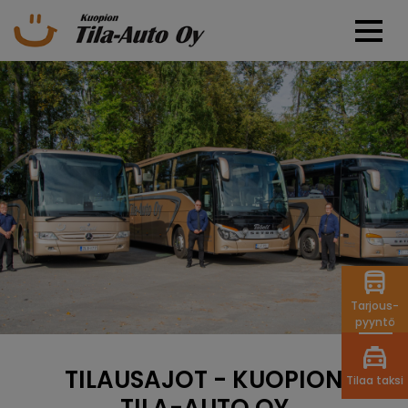
Tarjous-
pyyntö
TILAUSAJOT - KUOPION
Tilaa taksi
TILA-AUTO OY