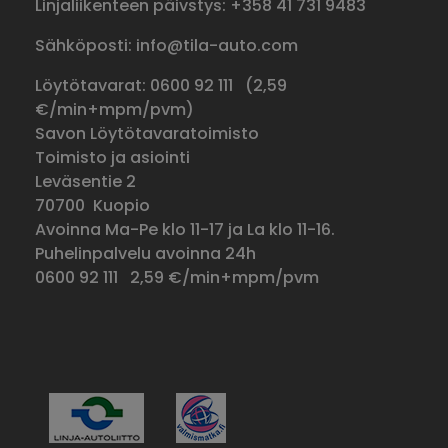
Linjaliikenteen päivstys: +358 41 731 9483
Sähköposti: info@tila-auto.com
Löytötavarat: 0600 92 111 (
2,59
€/min+mpm/pvm)
Savon Löytötavaratoimisto
Toimisto ja asiointi
Leväsentie 2
70700 Kuopio
Avoinna Ma-Pe klo 11-17 ja La klo 11-16.
Puhelinpalvelu avoinna 24h
0600 92 111
2,59 €/min+mpm/pvm