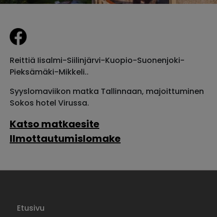
Reittiä Iisalmi-Siilinjärvi-Kuopio-Suonenjoki-
Pieksämäki-Mikkeli..
Syyslomaviikon matka Tallinnaan, majoittuminen
Sokos hotel Virussa.
Katso matkaesite
Ilmottautumislomake
Etusivu