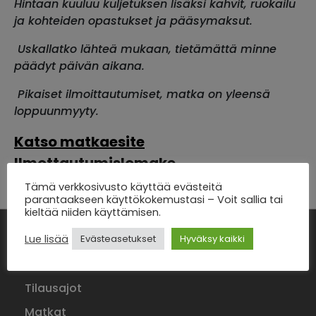
Hintaan kuuluu kuljetuksen lisäksi kahvit, ruokailu
ja
kohteiden opastukset ja pääsymaksut.
Uskallatko lähteä mukaan, tietämättä minne
päädyt päivän aikana.
Pikaiset ilmoittautumiset, matka on yleensä
loppuunmyyty.
Katso matkaesite
Ilmottautumislomake
Tämä verkkosivusto käyttää evästeitä
parantaakseen käyttökokemustasi – Voit sallia tai
kieltää niiden käyttämisen.
Lue lisää
Evästeasetukset
Hyväksy kaikki
Etusivu
Tilausajot
Matkat