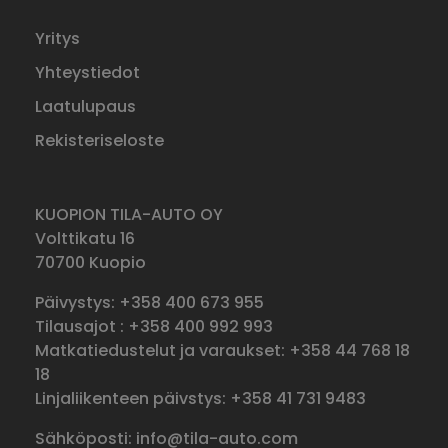
Yritys
Yhteystiedot
Laatulupaus
Rekisteriseloste
KUOPION TILA-AUTO OY
Volttikatu 16
70700 Kuopio
Päivystys: +358 400 673 955
Tilausajot : +358 400 992 993
Matkatiedustelut ja varaukset: +358 44 768 18
18
Linjaliikenteen päivstys: +358 41 731 9483
Sähköposti: info@tila-auto.com