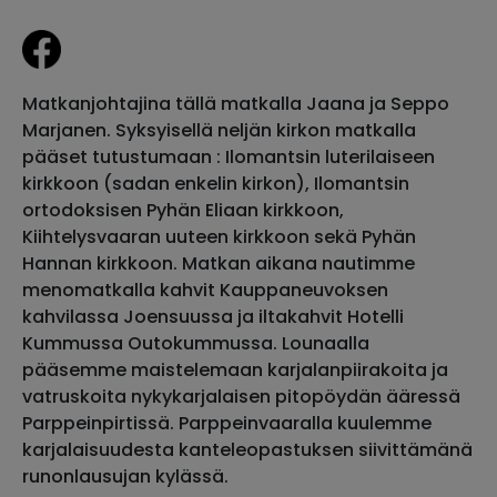
Matkanjohtajina tällä matkalla Jaana ja Seppo
Marjanen. Syksyisellä neljän kirkon matkalla
pääset tutustumaan : Ilomantsin luterilaiseen
kirkkoon (sadan enkelin kirkon), Ilomantsin
ortodoksisen Pyhän Eliaan kirkkoon,
Kiihtelysvaaran uuteen kirkkoon sekä Pyhän
Hannan kirkkoon. Matkan aikana nautimme
menomatkalla kahvit Kauppaneuvoksen
kahvilassa Joensuussa ja iltakahvit Hotelli
Kummussa Outokummussa. Lounaalla
pääsemme maistelemaan karjalanpiirakoita ja
vatruskoita nykykarjalaisen pitopöydän ääressä
Parppeinpirtissä. Parppeinvaaralla kuulemme
karjalaisuudesta kanteleopastuksen siivittämänä
runonlausujan kylässä.