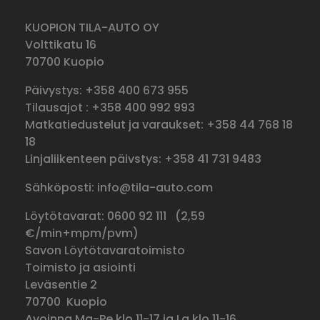
KUOPION TILA-AUTO OY
Volttikatu 16
70700 Kuopio
Päivystys: +358 400 673 955
Tilausajot : +358 400 992 993
Matkatiedustelut ja varaukset: +358 44 768 18
18
Linjaliikenteen päivstys: +358 41 731 9483
Sähköposti: info@tila-auto.com
Löytötavarat: 0600 92 111 (
2,59
€/min+mpm/pvm)
Savon Löytötavaratoimisto
Toimisto ja asiointi
Leväsentie 2
70700 Kuopio
Avoinna Ma-Pe klo 11-17 ja La klo 11-16.