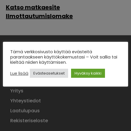
Katso matkaesite
Ilmottautumislomake
Tämä verkkosivusto käyttää evästeitä
parantaakseen käyttökokemustasi – Voit sallia tai
Etusivu
kieltää niiden käyttämisen.
Tilausajot
Lue lisää
Evästeasetukset
Hyväksy kaikki
Matkat
Yritys
Yhteystiedot
Laatulupaus
Rekisteriseloste