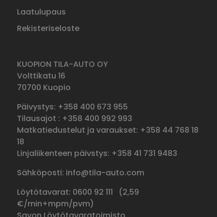
Laatulupaus
Rekisteriseloste
KUOPION TILA-AUTO OY
Volttikatu 16
70700 Kuopio
Päivystys: +358 400 673 955
Tilausajot : +358 400 992 993
Matkatiedustelut ja varaukset: +358 44 768 18
18
Linjaliikenteen päivstys: +358 41 731 9483
Sähköposti: info@tila-auto.com
Löytötavarat: 0600 92 111 (
2,59
€/min+mpm/pvm)
Savon Löytötavaratoimisto