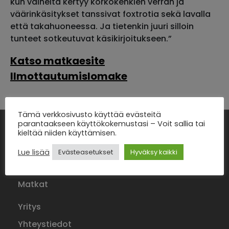
kun valheita kertyy korkokenkien verran ja
väärinkäsitykset tanssivat foxtrotia sekä lavalla
että takahuoneessa. Ja tietenkin juuri silloin
tunteet sotkeutuvat käsikirjoitukseen.”
Katso matkaesite
Ilmottautumislomake
Tämä verkkosivusto käyttää evästeitä
parantaakseen käyttökokemustasi – Voit sallia tai
kieltää niiden käyttämisen.
Etusivu
Lue lisää
Evästeasetukset
Hyväksy kaikki
Tilausajot
Matkat
Yritys
Yhteystiedot