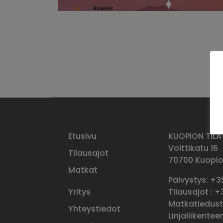
Etusivu
KUOPION TIL
Volttikatu 16
Tilausajot
70700 Kuopi
Matkat
Päivystys: +
Yritys
Tilausajot : 
Matkatieduste
Yhteystiedot
Linjaliikente