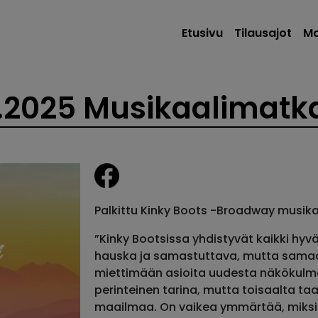
Etusivu
Tilausajot
Ma
3.2025 Musikaalimatk
Palkittu Kinky Boots -Broadway musikaa
”Kinky Bootsissa yhdistyvät kaikki hy
hauska ja samastuttava, mutta samaa
miettimään asioita uudesta näkökulma
perinteinen tarina, mutta toisaalta t
maailmaa. On vaikea ymmärtää, miksi