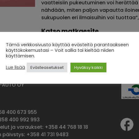
vaatteisiin pukeutuminen voi herättä
nähdään, miten paljon vapautta iloin
sukupuolen eri ilmaisuihin voi tuottaa”
Katso matkaesite
Ilmottautumislomake
Tämä verkkosivusto käyttää evästeitä parantaakseen
käyttökokemustasi – Voit sallia tai kieltää niiden
käyttämisen.
Lue lisää
Evästeasetukset
Hyväksy kaikki
A-AUTO OY
o
358 400 673 955
+358 400 992 993
lut ja varaukset: +358 44 768 18 18
en päivstys: +358 41 731 9483