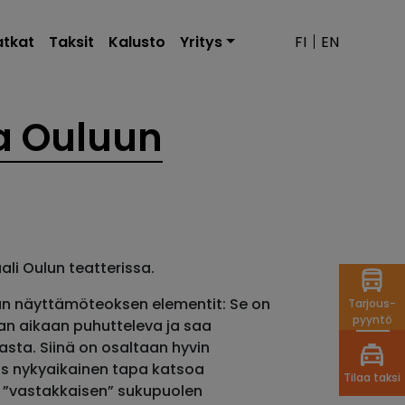
tkat
Taksit
Kalusto
Yritys
FI
EN
a Ouluun
li Oulun teatterissa.
vän näyttämöteoksen elementit: Se on
Tarjous-
pyyntö
n aikaan puhutteleva ja saa
sta. Siinä on osaltaan hyvin
aas nykyaikainen tapa katsoa
Tilaa taksi
 ”vastakkaisen” sukupuolen